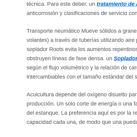
técnica. Para este deber, un
tratamiento de
Realidades
anticorrosión y clasificaciones de servicio co
del
mantenimiento:
Transporte neumático
Mueve sólidos a granel
simple,
pero
volantes) a través de tuberías utilizando aire
no
soplador Roots evita los aumentos repentinos
nulo
obstruyen líneas de fase densa. un
Soplador
6
según el flujo volumétrico y la relación de ca
La
intercambiables con el tamaño estándar del s
versión
corta
Acuicultura
depende del oxígeno disuelto pa
para
producción. Un solo corte de energía o una f
quienes
del estanque. La preferencia aquí es por la
toman
capacidad cada una, de modo que una pueda cu
decisiones