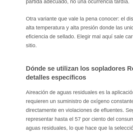
partida adecuado, no una ocurrencia tardía.
por
qué
Otra variante que vale la pena conocer: el di
cada
aplicación
alta temperatura y alta presión donde las un
exige
eficiencia de sellado. Elegir mal aquí sale ca
detalles
sitio.
específicos
4
Cuatro
Dónde se utilizan los sopladores R
parámetros
detalles específicos
que
realmente
Aireación de aguas residuales
es la aplicaci
determinan
requieren un suministro de oxígeno constante 
la
directamente en violaciones de efluentes. S
unidad
representar hasta el 57 por ciento del consu
correcta
aguas residuales, lo que hace que la selecci
5