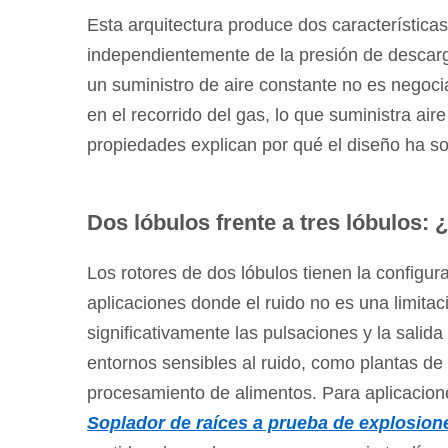
tres
Esta arquitectura produce dos características 
lóbulos:
¿qué
independientemente de la presión de descarga
diseño
un suministro de aire constante no es negoci
se
en el recorrido del gas, lo que suministra ai
adapta
propiedades explican por qué el diseño ha so
a
su
sitio?
Dos lóbulos frente a tres lóbulos: 
3
Dónde
Los rotores de dos lóbulos tienen la configu
se
aplicaciones donde el ruido no es una limitac
utilizan
significativamente las pulsaciones y la salida
los
entornos sensibles al ruido, como plantas de
sopladores
procesamiento de alimentos. Para aplicacion
Roots
Soplador de raíces a prueba de explosio
y