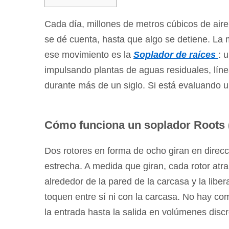
1
Cómo
Cada día, millones de metros cúbicos de aire 
funciona
se dé cuenta, hasta que algo se detiene. La
un
ese movimiento es la
Soplador de raíces
: 
soplador
impulsando plantas de aguas residuales, líne
Roots
durante más de un siglo. Si está evaluando u
(y
por
qué
Cómo funciona un soplador Roots (
es
diferente)
Dos rotores en forma de ocho giran en direc
2
estrecha. A medida que giran, cada rotor atrap
Dos
alrededor de la pared de la carcasa y la liber
lóbulos
toquen entre sí ni con la carcasa. No hay co
frente
la entrada hasta la salida en volúmenes discr
a