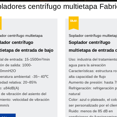
ladores centrífugo multietapa Fabr
ador centrífugo multietapa
Soplador centrífugo multieta
lador centrífugo
Soplador centrífugo
tietapa de entrada de bajo
multietapa de entrada 
o
caudal medio
al de entrada: 15-1500m³/min
Uso: industria del tratamient
ión de salida: 1000-
agua para la aireación
00mmH2O
Características: estructura r
eratura ambiental: -35~ 40℃
alta capacidad de flujo
dad relativa: 20~85%
Aumento de presión: hasta 
o: ≤84dB(A)
Refrigeración: refrigeración p
 de vibración del asiento del
natural
miento: velocidad de vibración
Color: azul o plateado, el co
 mm/s
ser personalizado por el clie
Ruido: menos de 85 dB en
condiciones de funcionamien