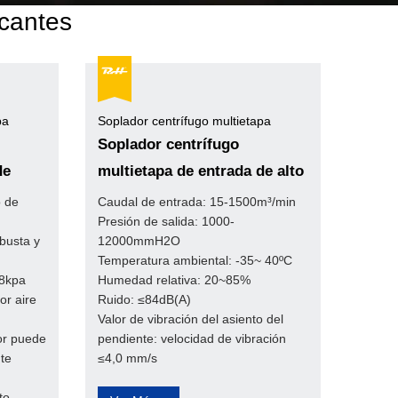
icantes
pa
Soplador centrífugo multietapa
Soplador centrífugo
de
multietapa de entrada de alto
flujo
o de
Caudal de entrada: 15-1500m³/min
Presión de salida: 1000-
obusta y
12000mmH2O
Temperatura ambiental: -35~ 40ºC
78kpa
Humedad relativa: 20~85%
or aire
Ruido: ≤84dB(A)
Valor de vibración del asiento del
lor puede
pendiente: velocidad de vibración
nte
≤4,0 mm/s
to