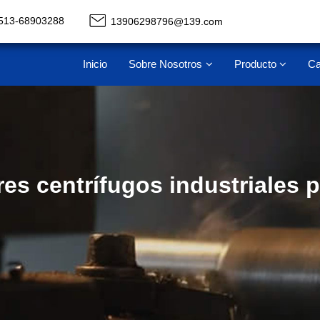
513-68903288
13906298796@139.com
Inicio
Sobre Nosotros
Producto
Ca
res centrífugos industriales 