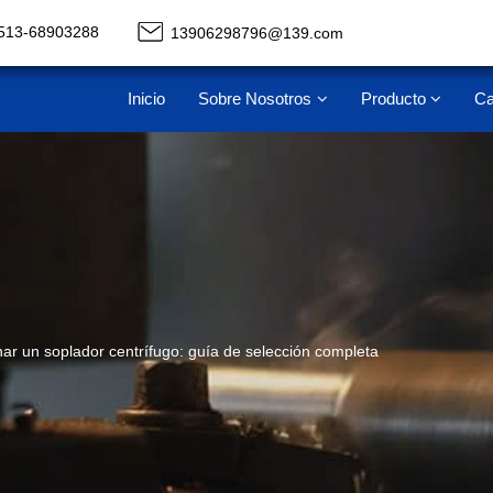
513-68903288
13906298796@139.com
Inicio
Sobre Nosotros
Producto
Ca
ar un soplador centrífugo: guía de selección completa