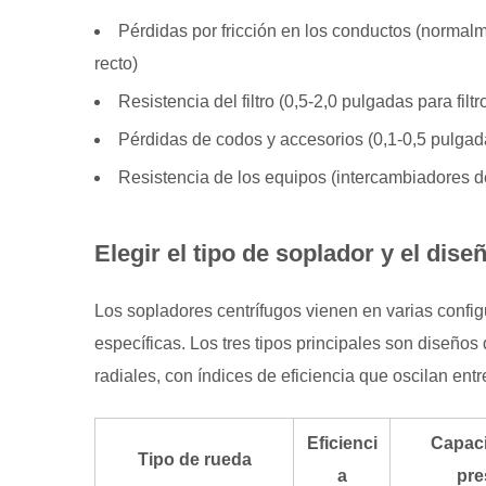
de
rueda
Pérdidas por fricción en los conductos (normal
adecuados
recto)
3
Resistencia del filtro (0,5-2,0 pulgadas para fi
Selección
Pérdidas de codos y accesorios (0,1-0,5 pulgad
de
materiales
Resistencia de los equipos (intercambiadores de
basada
en
Elegir el tipo de soplador y el di
las
condiciones
Los sopladores centrífugos vienen en varias confi
de
específicas.
Los tres tipos principales son diseños
operación
radiales, con índices de eficiencia que oscilan ent
3.1
Consideraciones
de
Eficienci
Capac
Tipo de rueda
temperatura
a
pre