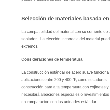
desempeño
y
Selección de materiales basada en
puntos
operativos
La compatibilidad del material con su corriente de 
6
Requisitos
soplador.
. La elección incorrecta del material pued
de
extremos.
instalación
y
Consideraciones de temperatura
control
de
La construcción estándar de acero suave funciona 
ruido
aplicaciones entre 200 y 400 °F, como secadores i
7
construcción para alta temperatura con cojinetes y
Consideraciones
necesitará aleaciones especiales o revestimientos 
de
en comparación con las unidades estándar.
costos