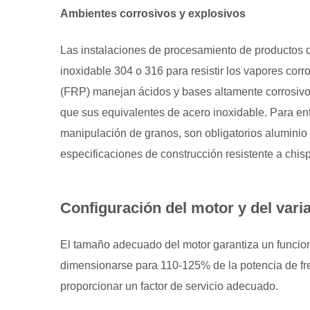
a
Ambientes corrosivos y explosivos
largo
plazo
Las instalaciones de procesamiento de productos 
8
inoxidable 304 o 316 para resistir los vapores corro
Trabajar
(FRP) manejan ácidos y bases altamente corrosiv
con
que sus equivalentes de acero inoxidable. Para en
fabricantes
manipulación de granos, son obligatorios aluminio 
y
representantes
especificaciones de construcción resistente a chi
Configuración del motor y del vari
El tamaño adecuado del motor garantiza un funcion
dimensionarse para 110-125% de la potencia de fr
proporcionar un factor de servicio adecuado.