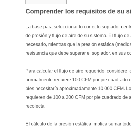
1
Comprender los requisitos de su s
Comprender
los
La base para seleccionar lo correcto
soplador cent
requisitos
de presión y flujo de aire de su sistema.
El flujo d
de
su
necesario, mientras que la presión estática (medi
sistema
resistencia que debe superar el soplador.
en sus c
2
Elegir
Para calcular el flujo de aire requerido, considere 
el
normalmente requiere 100 CFM por pie cuadrado de 
tipo
pies necesitaría aproximadamente 10 000 CFM. Los
de
requieren de 100 a 200 CFM por pie cuadrado de 
soplador
recolecta.
y
el
diseño
El cálculo de la presión estática implica sumar tod