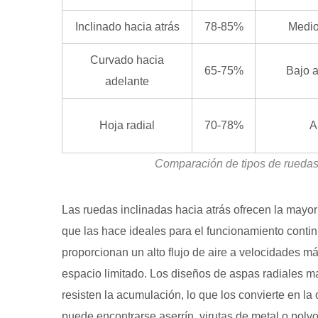
3.2
Ambientes
Inclinado hacia atrás
78-85%
Medio
corrosivos
Curvado hacia
y
65-75%
Bajo 
adelante
explosivos
4
Configuración
Hoja radial
70-78%
A
del
motor
Comparación de tipos de ruedas d
y
del
Las ruedas inclinadas hacia atrás ofrecen la mayor
variador
que las hace ideales para el funcionamiento cont
5
proporcionan un alto flujo de aire a velocidades 
Evaluación
espacio limitado. Los diseños de aspas radiales ma
de
curvas
resisten la acumulación, lo que los convierte en la
de
puede encontrarse aserrín, virutas de metal o polv