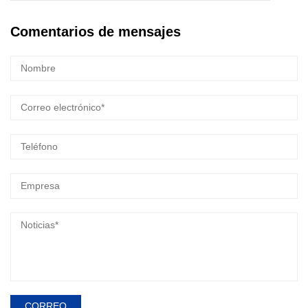
rotativo funcione con
Comentarios de mensajes
una carga elevada?
CORREO